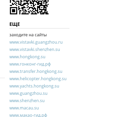
ЕЩЕ
заходите на сайты
www.vistavki.guangzhou.ru
www.vistavki.shenzhen.su
www.hongkong.su
www.гонконг-гид.рф
www.transfer.hongkong.su
www.helicopter.hongkong.su
www.yachts.hongkong.su
www.guangzhou.su
www.shenzhen.su
www.macau.su
www.макао-гид.рф