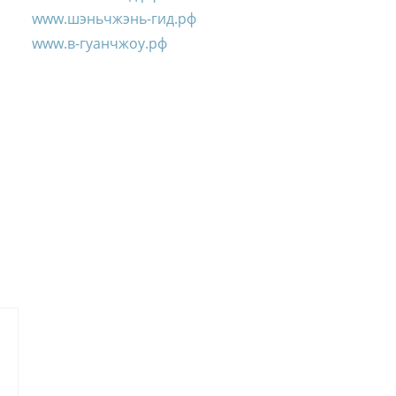
www.шэньчжэнь-гид.рф
www.в-гуанчжоу.рф