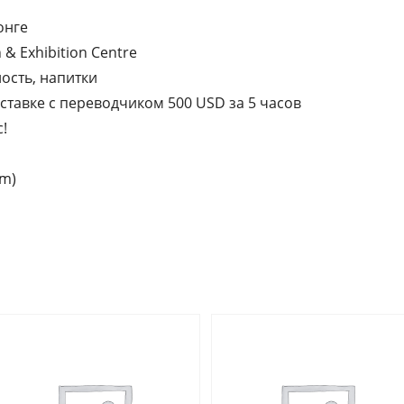
онге
& Exhibition Centre
сть, напитки
тавке с переводчиком 500 USD за 5 часов
!
am)